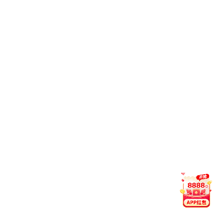
延伸阅读
保罗乔治表现低迷7投3中仅得7分2助攻正